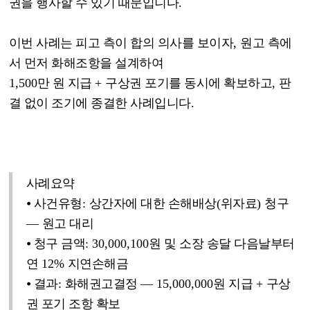
권을 행사할 수 있기 때문입니다
.
이번 사례는 피고 측이 합의 의사를 보이자
,
원고 측에
서 먼저 화해조항을 설계하여
1,500
만 원 지급
+
구상권 포기를 동시에 확보하고
,
판
결 없이 조기에 종결한 사례입니다
.
사례요약
⦁
사건유형
:
상간자에 대한 손해배상
(
위자료
)
청구
—
원고 대리
⦁
청구 금액
: 30,000,100
원 및 소장 송달 다음날부터
연
12%
지연손해금
⦁
결과
:
화해권고결정
—
15,000,000
원 지급
+
구상
권 포기 조항 확보