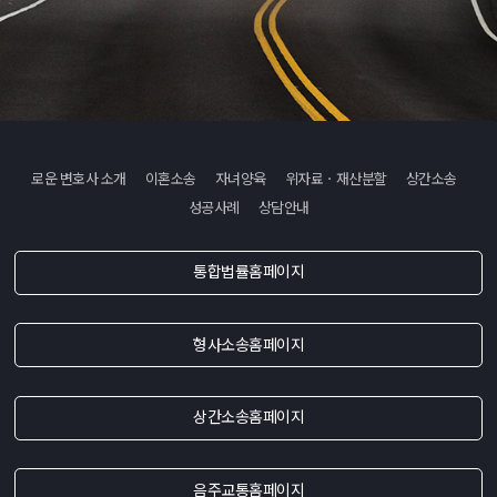
로운 변호사 소개
이혼소송
자녀양육
위자료ㆍ재산분할
상간소송
성공사례
상담안내
통합법률홈페이지
형사소송홈페이지
상간소송홈페이지
음주교통홈페이지