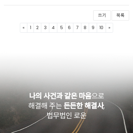
쓰기
목록
Previous
Next
«
1
2
3
4
5
6
7
8
9
10
»
나의 사건과 같은 마음
으로
해결해 주는
든든한 해결사
,
법무법인 로운