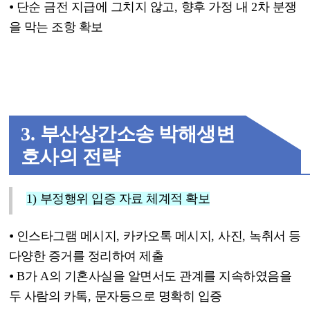
⦁
단순 금전 지급에 그치지 않고
,
향후 가정 내
2
차 분쟁
을 막는 조항 확보
3.
부산상간소송 박해생변
호사의 전략
1)
부정행위 입증 자료 체계적 확보
⦁
인스타그램 메시지
,
카카오톡 메시지
,
사진
,
녹취서 등
다양한 증거를 정리하여 제출
⦁
B
가
A
의 기혼사실을 알면서도 관계를 지속하였음을
두 사람의 카톡
,
문자등으로 명확히 입증