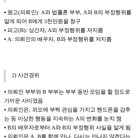
⦁
원고
(
의뢰인
): A
와 법률혼 부부
, A
와
B
의 부정행위를
알게 되어
B
에게
3
천만원을 청구
⦁
피고
(B):
상간자
, A
와 부정행위를 저지름
⦁
A:
의뢰인의 배우자
, B
와 부정행위를 저지름
2)
사건경위
⦁
의뢰인 부부와
B
부부는 부부 동반 모임을 할 정도로
가까운 사이였음
⦁
의뢰인은
,
외모에 부쩍 관심을 가지고 핸드폰을 감추
는 등 이상한 행동을 지속하는
A
의 변화를 눈치 챔
⦁
B
의 배우자로부터
A
와
B
의 부정행위 사실을 알게 됨
⦁
의뢰인은
A, B
를 함께 만나
,
다시는 만나지 않겠다는