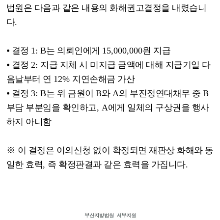
법원은 다음과 같은 내용의 화해권고결정을 내렸습니
다
.
⦁
결정
1: B
는 의뢰인에게
15,000,000
원 지급
⦁
결정
2:
지급 지체 시 미지급 금액에 대해 지급기일 다
음날부터 연
12%
지연손해금 가산
⦁
결정
3: B
는 위 금원이
B
와
A
의 부진정연대채무 중
B
부담 부분임을 확인하고
, A
에게 일체의 구상권을 행사
하지 아니함
※
이 결정은 이의신청 없이 확정되면 재판상 화해와 동
일한 효력
,
즉 확정판결과 같은 효력을 가집니다
.