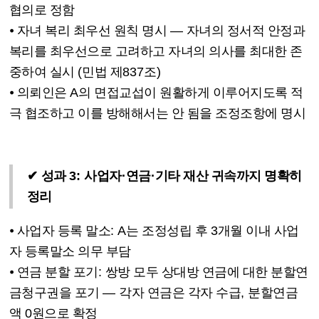
협의로 정함
⦁
자녀 복리 최우선 원칙 명시
—
자녀의 정서적 안정과
복리를 최우선으로 고려하고 자녀의 의사를 최대한 존
중하여 실시
(
민법 제
837
조
)
⦁
의뢰인은
A
의 면접교섭이 원활하게 이루어지도록 적
극 협조하고 이를 방해해서는 안 됨을 조정조항에 명시
✔
성과
3:
사업자
·
연금
·
기타 재산 귀속까지 명확히
정리
⦁
사업자 등록 말소
: A
는 조정성립 후
3
개월 이내 사업
자 등록말소 의무 부담
⦁
연금 분할 포기
:
쌍방 모두 상대방 연금에 대한 분할연
금청구권을 포기
—
각자 연금은 각자 수급
,
분할연금
액
0
원으로 확정