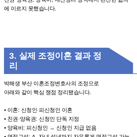
에 이르지 못했습니다
.
3.
실제 조정이혼 결과 정
리
박해생 부산 이혼조정변호사의 조정으로
아래와 같이 핵심 쟁점 정리됐습니다
.
⦁
이혼
:
신청인
·
피신청인 이혼
⦁
친권
·
양육권
:
신청인 단독 지정
⦁
양육비
:
피신청인
→
신청인 지급 없음
⦁
면접교섭
: A,
자녀 성년까지 자유롭게 면접교섭 가능