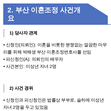
2.
부산 이혼조정 사건개
요
1)
당사자 관계
⦁
신청인
(
의뢰인
):
이혼을 비롯한 분쟁없는 깔끔한 마무
리를 위해 박해생 부산 이혼조정변호사를 선임
⦁
피신청인
(A):
의뢰인의 배우자
⦁
사건본인
:
미성년 자녀
2
명
2)
사건 경위
⦁
신청인과 피신청인은 법률상 부부로
,
슬하에 미성년
자녀
2
명을 두고 있었음