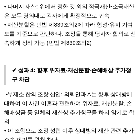
⦁
나머지 재산
:
위에서 정한 것 외의 적극재산
·
소극재산
은 모두 명의대로 각자에게 확정적으로 귀속
⦁
재산분할은 민법 제
839
조의
2
에 따라 형성
·
유지 기여
도를 기준으로 판단하나
,
조정을 통해 당사자 합의로 신
속하게 정리 가능
(
민법 제
839
조의
2)
✔
성과
4:
향후 위자료
·
재산분할
·
손해배상 추가청
구 차단
⦁
부제소 합의 조항 삽입
:
의뢰인과
A
는 향후 상대방에
대하여 이 사건 이혼과 관련하여 위자료
,
재산분할
,
손
해배상금 등 일체의 재산상 추가청구를 하지 않기로 합
의
⦁
이 조항으로 조정 성립 이후 상대방의 재산 관련 추가
소송 제기를 원천 차단