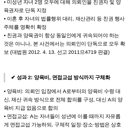
⦁
미성년 자녀
2
명 모두에 대해 의뢰인을 친권자 및 양
육권자로 단독 지정
⦁
이혼 후 자녀의 법률행위 대리
,
재산관리 등 친권 행사
주체를 명확히 확정
⦁
친권과 양육권이 항상 동일인에게 귀속되어야 하는
것은 아니나
,
본 사건에서는 의뢰인이 단독으로 모두 확
보
(
대법원
2012. 4. 13.
선고
2011
므
4719
판결
)
✔
성과
2:
양육비
,
면접교섭 방식까지 구체화
⦁
양육비
:
의뢰인 입장에서
A
로부터의 양육비 수령 대
신, 재산 귀속 방식으로 전체 합의를 구성
,
대신
A
의 양
육비 지급 없음으로 합의
⦁
면접교섭
: A
는 자녀들이 성년에 이를 때까지 자유롭
게 면접교섭 가능하되
,
구체적 일정
·
장소
·
방법은 상호