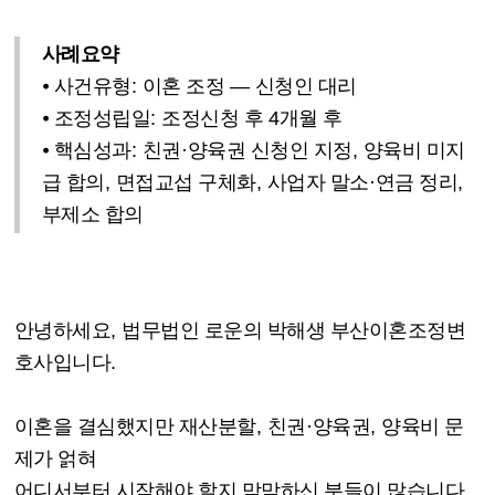
사례요약
⦁
사건유형
:
이혼 조정
—
신청인 대리
⦁
조정성립일
:
조정신청 후
4
개월 후
⦁
핵심성과
:
친권
·
양육권 신청인 지정
,
양육비 미지
급 합의
,
면접교섭 구체화
,
사업자 말소
·
연금 정리
,
부제소 합의
안녕하세요
,
법무법인 로운의 박해생 부산이혼조정변
호사입니다
.
이혼을 결심했지만 재산분할
,
친권
·
양육권
,
양육비 문
제가 얽혀
어디서부터 시작해야 할지 막막하신 분들이 많습니다
.