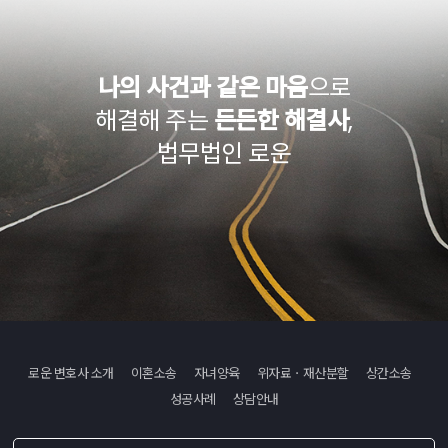
나의 사건과 같은 마음
으로
해결해 주는
든든한 해결사
,
법무법인 로운
로운 변호사 소개
이혼소송
자녀양육
위자료ㆍ재산분할
상간소송
성공사례
상담안내