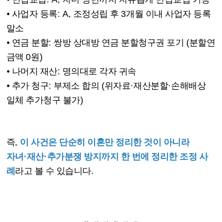
⦁
사업자 등록
: A,
조정성립 후
3
개월 이내 사업자 등록
말소
⦁
연금 분할
:
쌍방 상대방 연금 분할청구권 포기
(
분할연
금액
0
원
)
⦁
나머지 재산
:
명의대로 각자 귀속
⦁
추가 청구
:
부제소 합의
(
위자료
·
재산분할
·
손해배상
일체 추가청구 불가
)
즉
,
이 사건은 단순히 이혼만 정리한 것이 아니라
자녀
·
재산
·
추가분쟁 방지까지 한 번에 정리한 조정 사
례
라고 볼 수 있습니다
.