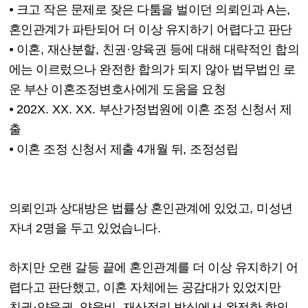
⦁
크고 작은 문제로 잦은 다툼을 벌이던 의뢰인과
A
는
,
혼인관계가 파탄되어 더 이상 유지하기 어렵다고 판단
⦁
이혼
,
재산분할
,
친권
·
양육권 등에 대해 대략적인 합의
에는 이르렀으나 완전한 합의가 되지 않아 법무법인 로
운 부산 이혼조정변호사에게 도움을 요청
⦁
202X. XX. XX.
부산가정법원에 이혼 조정 신청서 제
출
⦁
이혼 조정 신청서 제출
4
개월 뒤
,
조정성립
의뢰인과 상대방은 법률상 혼인관계에 있었고
,
미성년
자녀
2
명을 두고 있었습니다
.
하지만 오랜 갈등 끝에 혼인관계를 더 이상 유지하기 어
렵다고 판단했고
,
이혼 자체에는 공감대가 있었지만
친권
·
양육권
,
양육비
,
재산정리 방식에서 완전한 합의