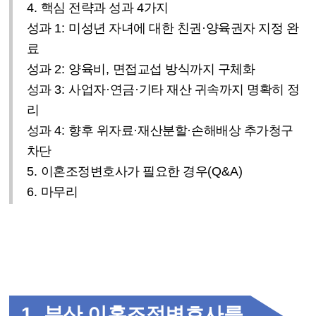
4.
핵심 전략과 성과
4
가지
성과
1:
미성년 자녀에 대한 친권
·
양육권자 지정 완
료
성과
2:
양육비
,
면접교섭 방식까지 구체화
성과
3:
사업자
·
연금
·
기타 재산 귀속까지 명확히 정
리
성과
4:
향후 위자료
·
재산분할
·
손해배상 추가청구
차단
5.
이혼조정변호사가 필요한 경우
(Q&A)
6.
마무리
1.
부산 이혼조정변호사를