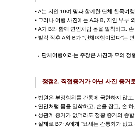
⦁
A
는 지인
10
여 명과 함께한 단체 친목여
⦁
그러나 여행 사진에는
A와 B,
지인 부부 
⦁
A
가
B
와 함께 연인처럼 몸을 밀착하고
,
손
⦁
발각 직후
A
와
B
가
"
단체여행이었다
"
는 
→
단체여행이라는 주장은 사진과 모의 정
쟁점
2.
직접증거가 아닌 사진 증거
⦁
법원은 부정행위를 간통에 국한하지 않고
,
⦁
연인처럼 몸을 밀착하고
,
손을 잡고
,
손 하
⦁
성관계 증거가 없더라도 정황 증거의 종합
⦁
실제로
B
가
A
에게
"
요새는 간통죄가 없고 