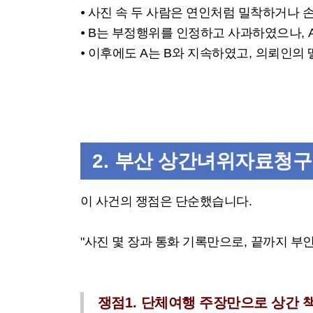
⦁
사진 속 두 사람은 연인처럼 밀착하거나 
⦁
B
는 부정행위를 인정하고 사과하였으나
, 
⦁
이후에도
A
는
B
와 지속하였고
,
의뢰인의 
2.
부산 상간녀위자료청구
이 사건의 쟁점은 단순했습니다
.
"
사진 몇 장과 통화 기록만으로
,
끝까지 부인
쟁점
1.
단체여행 주장만으로 상간 책