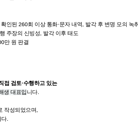
 확인된
260
회 이상 통화
·
문자 내역
,
발각 후 변명 모의 녹
행 주장의 신빙성
,
발각 이후 태도
00
만 원 판결
직접 검토
·
수행하고 있는
해생 대표입
니다
.
으로 작성되었으며
,
니다
.