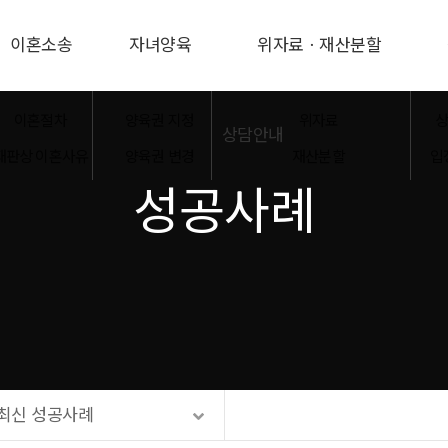
이혼소송
자녀양육
위자료ㆍ재산분할
이혼절차
양육권 지정
위자료
상
상담안내
재판상 이혼사유
양육권 변경
재산분할
입
성공사례
사실혼ㆍ파혼
양육비 강제이행
온라인상담
혼인무효ㆍ취소
양육비 이행명령
네이버톡톡
가압류ㆍ가처분
면접교섭
카카오톡 상담
친자확인신청
성본변경
최신 성공사례