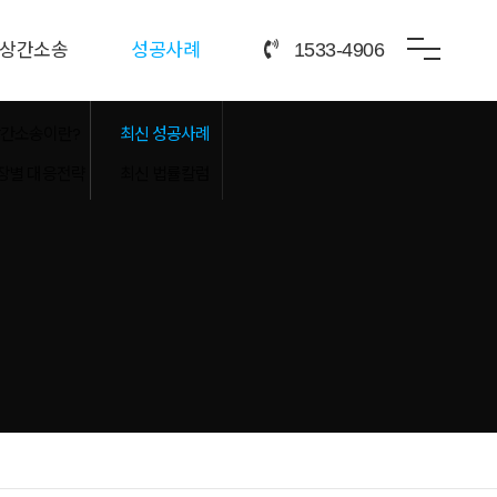
상간소송
성공사례
1533-4906
간소송이란?
최신 성공사례
장별 대응전략
최신 법률칼럼
증거수집
손해금액