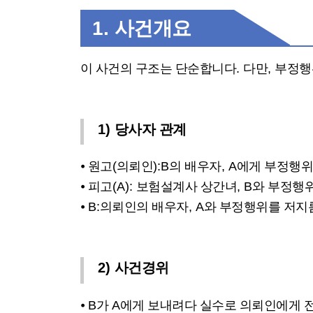
1.
사건개요
이 사건의 구조는 단순합니다
.
다만
,
부정행
1)
당사자 관계
⦁
원고
(
의뢰인
):B
의 배우자
, A
에게 부정행
⦁
피고
(A):
보험설계사 상간녀
, B
와 부정행
⦁
B:
의뢰인의 배우자
, A
와 부정행위를 저지
2)
사건경위
⦁
B
가
A
에게 보내려다 실수로 의뢰인에게 전