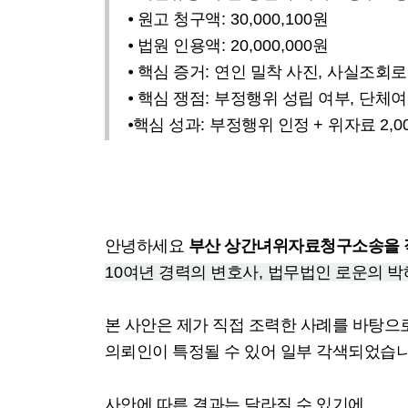
⦁
원고 청구액
: 30,000,100
원
⦁
법원 인용액
: 20,000,000
원
⦁
핵심 증거
:
연인 밀착 사진
,
사실조회로
⦁
핵심 쟁점
:
부정행위 성립 여부
,
단체여
⦁
핵심 성과
:
부정행위 인정
+
위자료
2,0
안녕하세요
부산 상간녀위자료청구소송을 
10
여년 경력의 변호사
,
법무법인 로운의 박
본 사안은 제가 직접 조력한 사례를 바탕
의뢰인이 특정될 수 있어 일부 각색되었습
사안에 따른 결과는 달라질 수 있기에
,