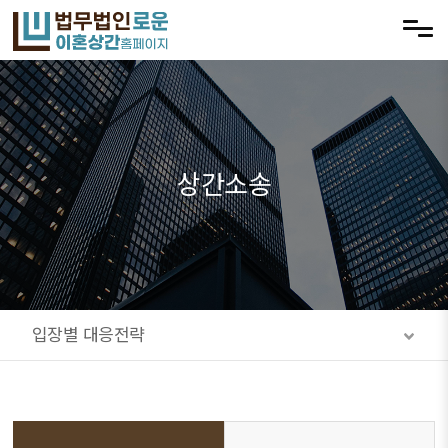
메뉴 건너뛰기
상간소송
입장별 대응전략