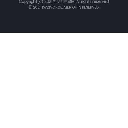
Copyright(c) 2021 법무법인로운. All rights reserved.
2021. LWDIVORCE. ALL RIGHTS RESERVED.
©
k2s0o2d0e0s1i0g1n.
ALL
RIGHTS
RESERVED.