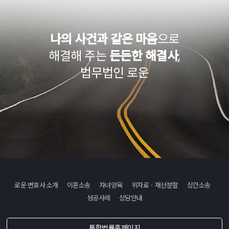
나의 사건과 같은 마음
으로
해결해 주는
든든한 해결사
,
법무법인 로운
로운 변호사 소개
이혼소송
자녀양육
위자료ㆍ재산분할
상간소송
성공사례
상담안내
통합법률홈페이지