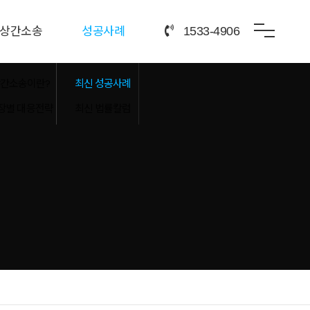
상간소송
성공사례
1533-4906
간소송이란?
최신 성공사례
장별 대응전략
최신 법률칼럼
증거수집
손해금액