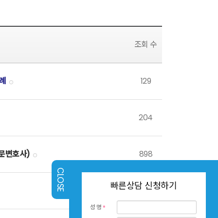
조회 수
사례
129
204
전문변호사)
898
빠른상담 신청하기
1260
성 명
*