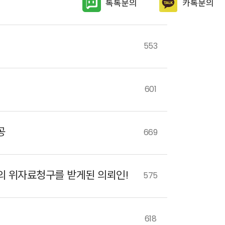
567
553
601
공
669
의 위자료청구를 받게된 의뢰인!
575
618