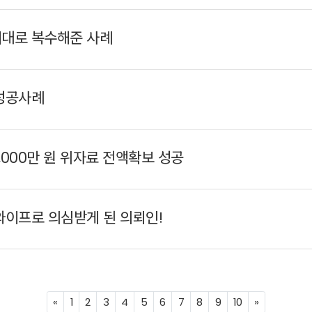
대로 복수해준 사례
성공사례
000만 원 위자료 전액확보 성공
이프로 의심받게 된 의뢰인!
Previous
Next
«
1
2
3
4
5
6
7
8
9
10
»