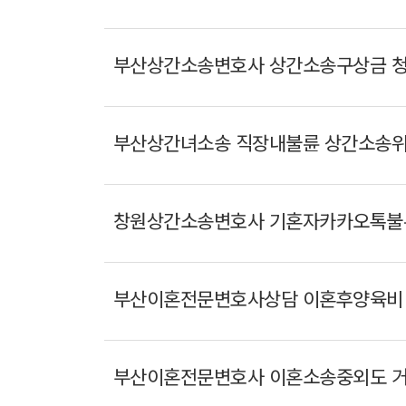
부산상간소송변호사 상간소송구상금 청
부산상간녀소송 직장내불륜 상간소송위
창원상간소송변호사 기혼자카카오톡불륜
부산이혼전문변호사상담 이혼후양육비 
부산이혼전문변호사 이혼소송중외도 거