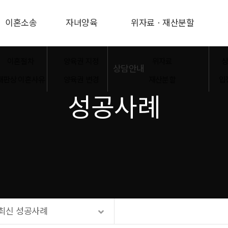
이혼소송
자녀양육
위자료ㆍ재산분할
이혼절차
양육권 지정
위자료
상
상담안내
재판상 이혼사유
양육권 변경
재산분할
입
성공사례
사실혼ㆍ파혼
양육비 강제이행
온라인상담
혼인무효ㆍ취소
양육비 이행명령
네이버톡톡
가압류ㆍ가처분
면접교섭
카카오톡 상담
친자확인신청
성본변경
최신 성공사례