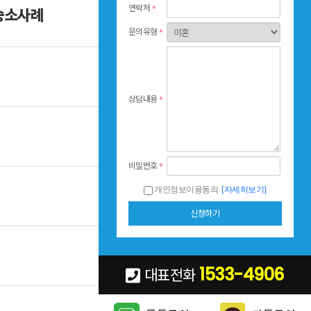
연락처
*
 승소사례
269
문의유형
*
329
상담내용
*
290
비밀번호
*
개인정보이용동의
[자세히보기]
427
466
1533-4906
대표전화