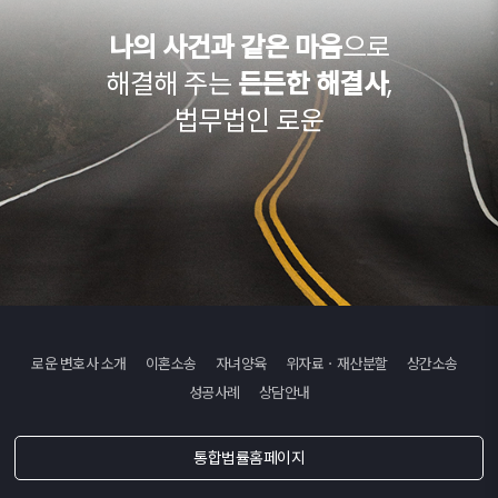
나의 사건과 같은 마음
으로
해결해 주는
든든한 해결사
,
법무법인 로운
로운 변호사 소개
이혼소송
자녀양육
위자료ㆍ재산분할
상간소송
성공사례
상담안내
통합법률홈페이지