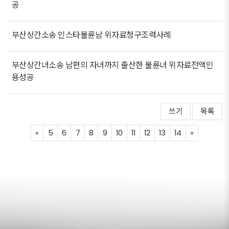
공
부산상간소송 인스타불륜남 위자료청구조력사례
부산상간녀소송 남편의 자녀까지 출산한 불륜녀 위자료전액인
용성공
쓰기
목록
Previous
Next
«
5
6
7
8
9
10
11
12
13
14
»