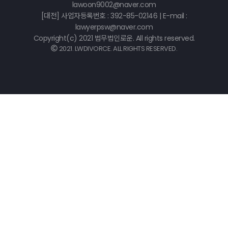
lawoon9002@naver.com
[대전] 사업자등록번호 : 392-85-02146 | E-mail :
lawyerpsw@naver.com
Copyright(c) 2021 법무법인로운. All rights reserved.
2021. LWDIVORCE. ALL RIGHTS RESERVED.
©
k2s0o2d0e0s1i0g1n.
ALL
RIGHTS
RESERVED.