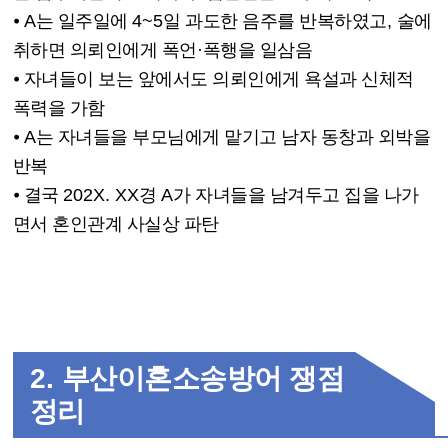
⦁
A
는 일주일에
4~5
일 과도한 음주를 반복하였고
,
술에
취하면 의뢰인에게 폭언
·
폭행을 일삼음
⦁
자녀들이 보는 앞에서도 의뢰인에게 욕설과 신체적
폭력을 가함
⦁
A
는 자녀들을 부모님에게 맡기고 남자 동창과 외박을
반복
⦁
결국
202X. XX
경
A
가 자녀들을 남겨두고 집을 나가
면서 혼인관계 사실상 파탄
2.
부산이혼소송방어 쟁점
정리