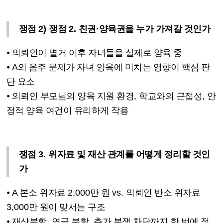
쟁점
2)
쟁점
2.
친권
·
양육권을 누가 가져갈 것인가
⦁
의뢰인이 별거 이후 자녀들을 실제로 양육 중
⦁
A
의 음주 문제가 자녀 양육에 미치는 영향이 핵심 판
단 요소
⦁
의뢰인 부모님의 양육 지원 환경
,
학교와의 근접성
,
안
정적 양육 여건이 유리하게 작용
쟁점
3.
위자료 및 재산 관계를 어떻게 정리할 것인
가
⦁
A
본소 위자료
2,000
만 원
vs.
의뢰인 반소 위자료
3,000
만 원이 맞서는 구조
⦁
재산분할
,
연금 분할
,
추가 분쟁 차단까지 한 번에 정