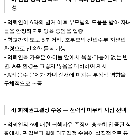
성
⦁
의뢰인이
A
와의 별거 이후 부모님의 도움을 받아 자녀
들을 안정적으로 양육 중임을 입증
⦁
학교까지 도보
5
분 거리
,
조부모의 전업주부
·
자영업
환경으로 신속한 돌봄 가능
⦁
의뢰인측 가족은 아이들 앞에서 욕설
·
다툼이 없는 반
면
, A
측 환경은 그렇지 않음을 대비하여 제시
⦁
A
의 음주 문제가 자녀 정서에 미치는 부정적 영향을
구체적으로 논증
4)
화해권고결정 수용
—
전략적 마무리 시점 선택
⦁
의뢰인의
A
에 대한 귀책사유 주장이 충분히 입증된 상
황에서
,
판결보다 화해권고결정 수용이 실질적으로 유