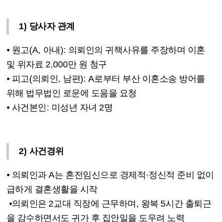
1)
당사자 관계
⦁
원고
(A,
아내
):
의뢰인의 귀책사유를 주장하며 이혼
및 위자료
2,000
만 원 청구
⦁
피고
(
의뢰인
,
남편
): A
로부터 부산 이혼소송 방어를
위해 법무법인 로운에 도움을 요청
⦁
사건본인
:
미성년 자녀
2
명
2)
사건경위
⦁
의뢰인과
A
는 혼전임신으로 경제적
·
정신적 준비 없이
급하게 결혼생활을 시작
⦁
의뢰인은
2
교대 직장에 근무하며
,
왕복
5
시간 출퇴근
을 감수하면서도 귀가 후 집안일을 도우려 노력