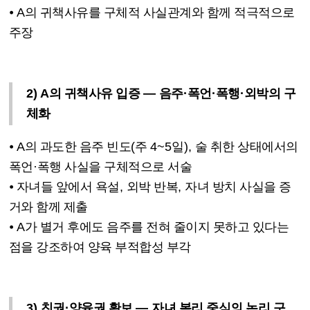
⦁
A
의 귀책사유를 구체적 사실관계와 함께 적극적으로
주장
2) A
의 귀책사유 입증
—
음주
·
폭언
·
폭행
·
외박의 구
체화
⦁
A
의 과도한 음주 빈도
(
주
4~5
일
),
술 취한 상태에서의
폭언
·
폭행 사실을 구체적으로 서술
⦁
자녀들 앞에서 욕설
,
외박 반복
,
자녀 방치 사실을 증
거와 함께 제출
⦁
A
가 별거 후에도 음주를 전혀 줄이지 못하고 있다는
점을 강조하여 양육 부적합성 부각
3)
친권
·
양육권 확보
—
자녀 복리 중심의 논리 구