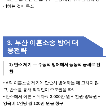
리하는 것이 목표
3.
부산 이혼소송 방어 대
응전략
1)
반소 제기
—
수동적 방어에서 능동적 공세로 전
환
⦁
A
의 이혼소송 제기에 단순히 방어하는 데 그치지 않
고
,
반소를 통해 의뢰인이 주도권을 확보
⦁
반소에서 이혼
+
위자료
3,000
만 원
+
친권
·
양육권
+
양육비
1
인당 월
100
만 원을 청구