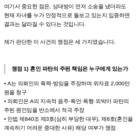
여기서 중요한 점은
,
상대방이 먼저 소송을 냈더라도
현재 자녀를 누가 안정적으로 돌보고 있는지 입증하면
결과는 달라질 수 있다는 것입니다
.
제가 판단한 이 사건의 쟁점은 세 가지였습니다
.
쟁점
1)
혼인 파탄의 주된 책임은 누구에게 있는가
⦁
A
는 의뢰인의 폭력
·
방임을 주장하며 위자료
2,000
만
원을 청구
⦁
의뢰인은
A
의 지속적 음주
·
폭언
·
폭행
·
외박이 파탄의
주된 원인임을 반소에서 적극 주장
⦁
민법 제
840
조 제
3
호
(
심히 부당한 대우
),
제
6
호
(
혼인을
계속하기 어려운 중대한 사유
)
해당 여부가 쟁점