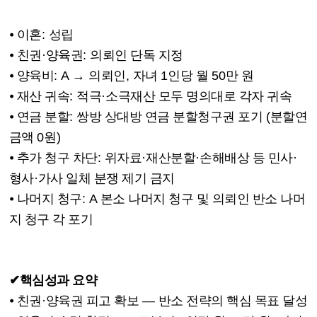
⦁
이혼
:
성립
⦁
친권
·
양육권
:
의뢰인 단독 지정
⦁
양육비
: A
→
의뢰인
,
자녀
1
인당 월
50
만 원
⦁
재산 귀속
:
적극
·
소극재산 모두 명의대로 각자 귀속
⦁
연금 분할
:
쌍방 상대방 연금 분할청구권 포기
(
분할연
금액
0
원
)
⦁
추가 청구 차단
:
위자료
·
재산분할
·
손해배상 등 민사
·
형사
·
가사 일체 분쟁 제기 금지
⦁
나머지 청구
: A
본소 나머지 청구 및 의뢰인 반소 나머
지 청구 각 포기
✔
핵심성과 요약
⦁
친권
·
양육권 피고 확보
—
반소 전략의 핵심 목표 달성