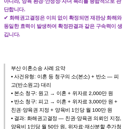
아니라
,
양육 환경
·
안정성
·
자녀 복리를 종합적으로 판
단합니다
.
✔
화해권고결정은 이의 없이 확정되면 재판상 화해와
동일한 효력이 발생하여 확정판결과 같은 구속력이 생
깁니다
.
부산 이혼소송 사례 요약
⦁
사건유형
:
이혼 등 청구의 소
(
본소
) +
반소
—
피
고
(
반소원고
)
대리
⦁
본소 청구
:
원고
→
이혼
+
위자료
2,000
만 원
⦁
반소 청구
:
피고
→
이혼
+
위자료
3,000
만 원
+
친권
·
양육권 지정
+
양육비
1
인당 월
100
만 원
⦁
결과
:
화해권고결정
—
친권
·
양육권 의뢰인 지정
,
양육비
1
인당 월
50
만 원
,
위자료
·
재산분할 추가청