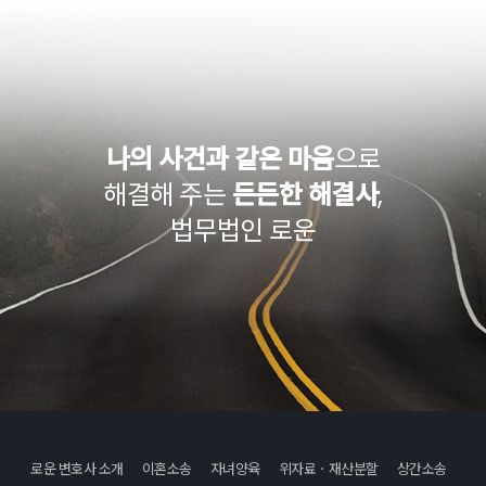
나의 사건과 같은 마음
으로
해결해 주는
든든한 해결사
,
법무법인 로운
로운 변호사 소개
이혼소송
자녀양육
위자료ㆍ재산분할
상간소송