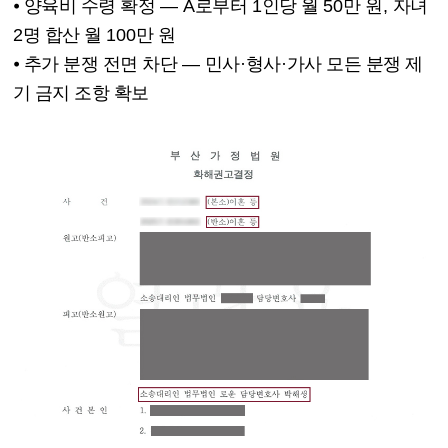
⦁
양육비 수령 확정
—
A
로부터
1
인당 월
50
만 원
,
자녀
2
명 합산 월
100
만 원
⦁
추가 분쟁 전면 차단
—
민사
·
형사
·
가사 모든 분쟁 제
기 금지 조항 확보